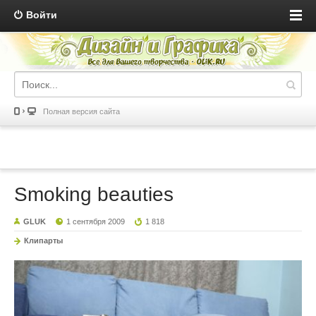
Войти
Полная версия сайта
Smoking beauties
GLUK
1 сентября 2009
1 818
Клипарты