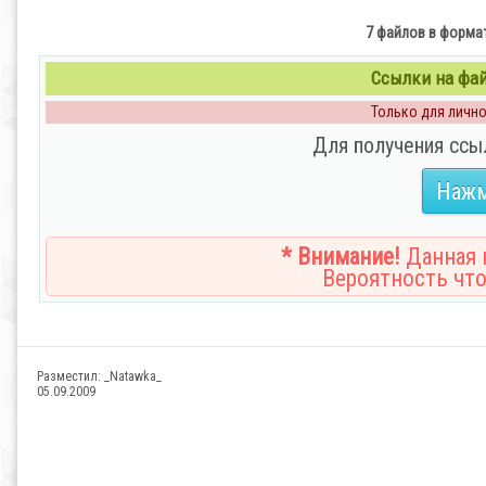
7 файлов в формате
Ссылки на файл
Только для личног
Для получения ссы
Нажм
* Внимание!
Данная н
Вероятность что
Разместил:
_Natawka_
05.09.2009