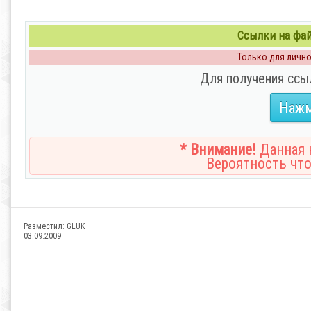
Ссылки на файл
Только для личног
Для получения ссы
Нажм
* Внимание!
Данная н
Вероятность что
Разместил:
GLUK
03.09.2009