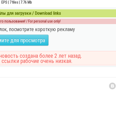
EPS | 7 files | 7.76 Mb
ы для загрузки / Download links
о пользования! / For personal use only!
лок, посмотрите короткую рекламу
ите для просмотра
овость создана более 2 лет назад.
 ссылки рабочие очень низкая.