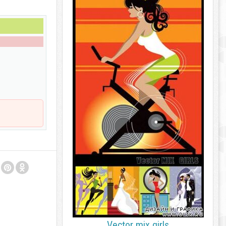
Vector mix girls