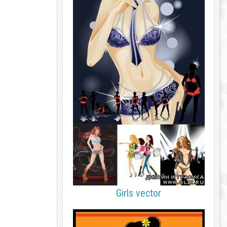
Girls vector