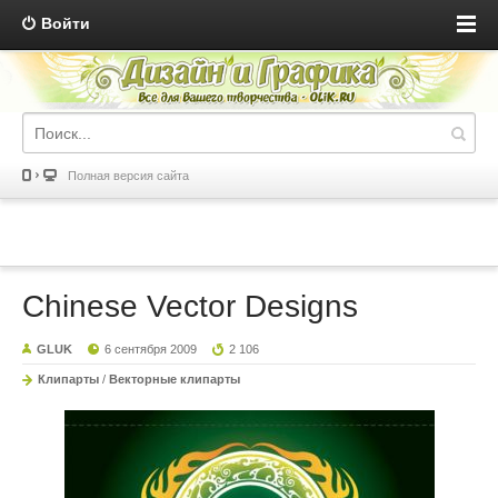
Войти
Полная версия сайта
Chinese Vector Designs
GLUK
6 сентября 2009
2 106
Клипарты
/
Векторные клипарты