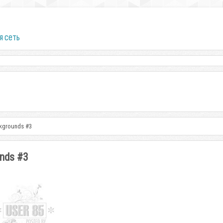
я сеть
ckgrounds #3
nds #3