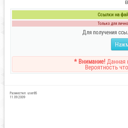
E
Ссылки на файл
Только для личног
Для получения ссы
Нажм
* Внимание!
Данная н
Вероятность что
Разместил:
user85
11.09.2009