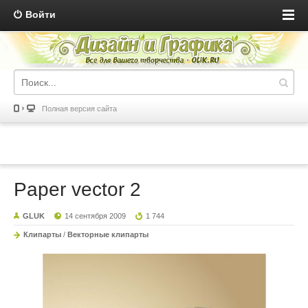
Войти
Полная версия сайта
Paper vector 2
GLUK
14 сентября 2009
1 744
Клипарты
/
Векторные клипарты