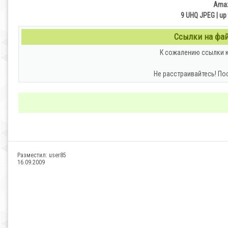
Amaz
9 UHQ JPEG | up 
Ссылки на файл
К сожалению ссылки к
Не расстраивайтесь! По
Разместил:
user85
16.09.2009