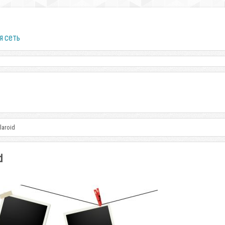
я сеть
laroid
d