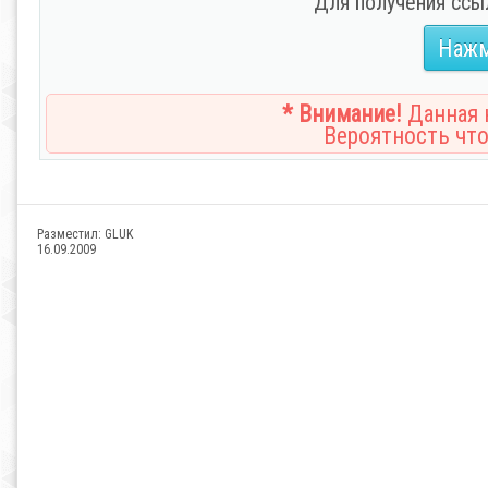
Для получения ссы
Нажм
* Внимание!
Данная н
Вероятность что
Разместил:
GLUK
16.09.2009