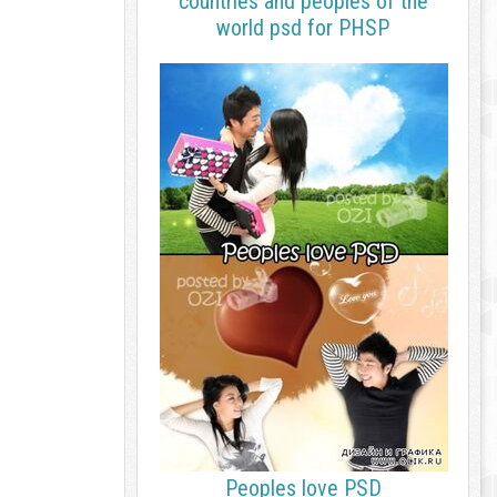
countries and peoples of the
world psd for PHSP
Peoples love PSD