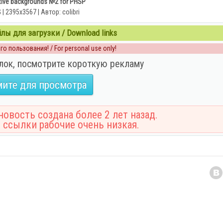
tive backgrounds №2 for PHSP
 | 2395x3567 | Автор: colibri
ы для загрузки / Download links
о пользования! / For personal use only!
лок, посмотрите короткую рекламу
ите для просмотра
овость создана более 2 лет назад.
 ссылки рабочие очень низкая.