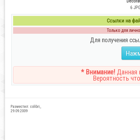
Decora
6 JPG
Ссылки на файл
Только для личног
Для получения ссы
Нажм
* Внимание!
Данная н
Вероятность что
Разместил:
colibri_
29.09.2009