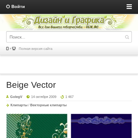
Войти
Полная версия сайта
Beige Vector
GolegV
14 октября 2009
1 467
Клипарты
/
Векторные клипарты