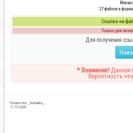
Макаро
27 файлов в формат
Ссылки на файл
Только для личног
Для получения ссы
Нажм
* Внимание!
Данная н
Вероятность что
Разместил:
_Natawka_
11.10.2009