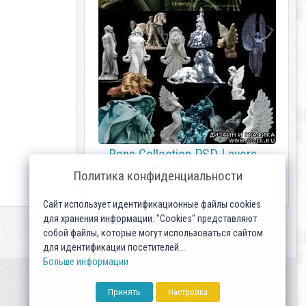
Rons Collection PSD Layers -
Rons Statues
Политика конфиденциальности
Сайт использует идентификационные файлы cookies
для хранения информации. "Cookies" представляют
собой файлы, которые могут использоваться сайтом
для идентификации посетителей...
Больше информации
Принять
Настройка