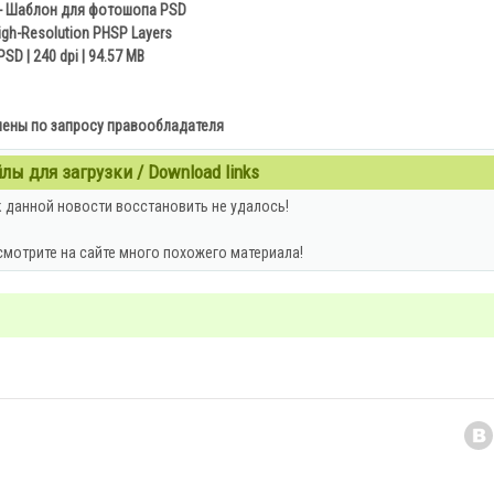
- Шаблон для фотошопа PSD
igh-Resolution PHSP Layers
PSD | 240 dpi | 94.57 MB
ены по запросу правообладателя
ы для загрузки / Download links
 данной новости восстановить не удалось!
смотрите на сайте много похожего материала!