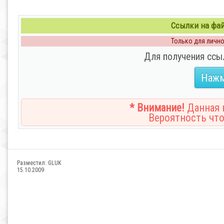
Ссылки на файл
Только для личног
Для получения ссы
Нажм
* Внимание!
Данная н
Вероятность что
Разместил:
GLUK
15.10.2009