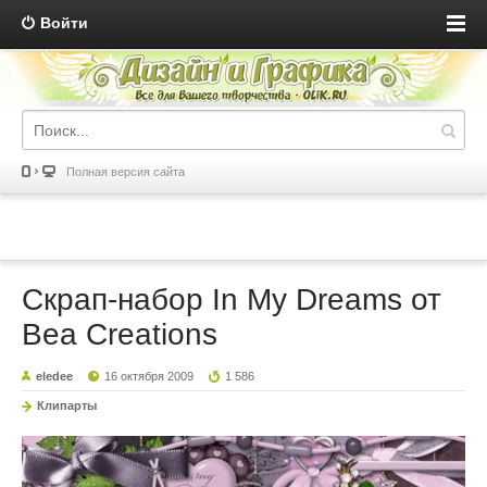
Войти
Полная версия сайта
Скрап-набор In My Dreams от
Bea Creations
eledee
16 октября 2009
1 586
Клипарты