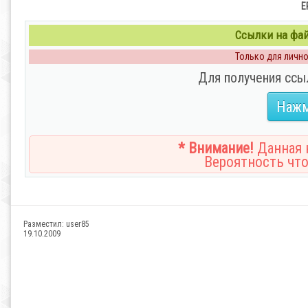
E
Ссылки на файл
Только для личног
Для получения ссы
Нажм
* Внимание!
Данная н
Вероятность что
Разместил:
user85
19.10.2009