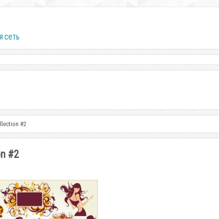
я сеть
lection #2
on #2