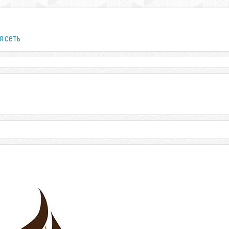
я сеть