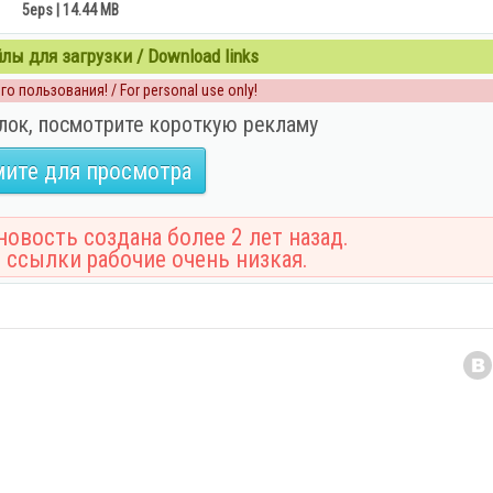
5eps | 14.44 MB
ы для загрузки / Download links
о пользования! / For personal use only!
лок, посмотрите короткую рекламу
ите для просмотра
овость создана более 2 лет назад.
 ссылки рабочие очень низкая.