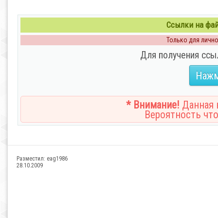
Ссылки на файл
Только для личног
Для получения ссы
Нажм
* Внимание!
Данная н
Вероятность что
Разместил:
eag1986
28.10.2009