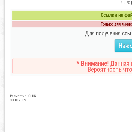
4 JPG 
Ссылки на файл
Только для личног
Для получения ссы
Нажм
* Внимание!
Данная н
Вероятность что
Разместил:
GLUK
30.10.2009