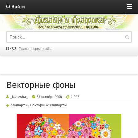
Войти
Полная версия сайта
Векторные фоны
_Natawka_
31 октября 2009
1 207
Клипарты
/
Векторные клипарты