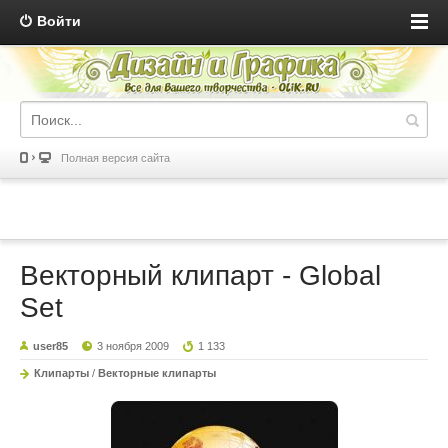
Войти
Полная версия сайта
Векторный клипарт - Global
Set
user85
3 ноября 2009
1 133
Клипарты
/
Векторные клипарты