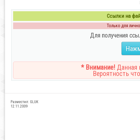
Ссылки на файл
Только для личног
Для получения ссы
Нажм
* Внимание!
Данная н
Вероятность что
Разместил:
GLUK
12.11.2009