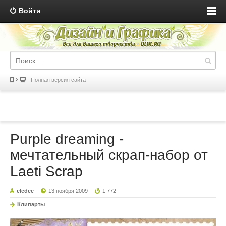
Войти
Полная версия сайта
Purple dreaming -
мечтательный скрап-набор от
Laeti Scrap
eledee
13 ноября 2009
1 772
Клипарты