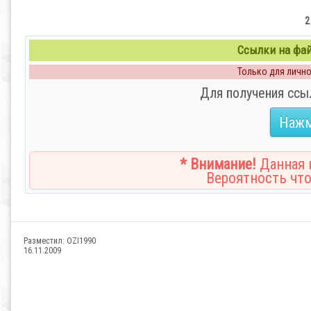
2
Ссылки на файл
Только для личног
Для получения ссы
Нажм
* Внимание!
Данная н
Вероятность что
Разместил:
OZI1990
16.11.2009