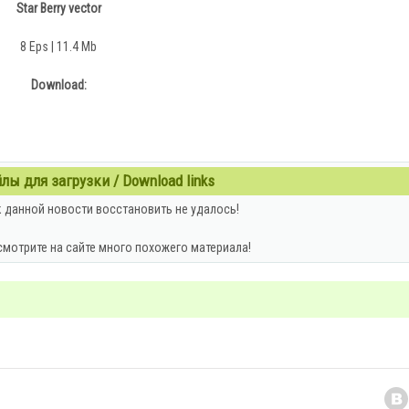
Star Berry vector
8 Eps | 11.4 Mb
Download:
ы для загрузки / Download links
 данной новости восстановить не удалось!
смотрите на сайте много похожего материала!