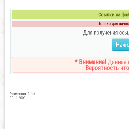
Ссылки на файл
Только для личног
Для получения ссы
Нажм
* Внимание!
Данная н
Вероятность что
Разместил:
GLUK
30.11.2009