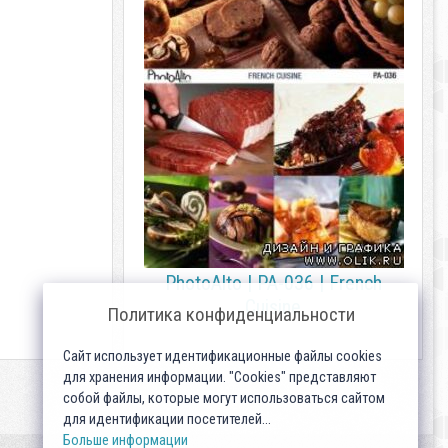
PhotoAlto | PA-036 | French
Cuisine
Политика конфиденциальности
Сайт использует идентификационные файлы cookies
для хранения информации. "Cookies" представляют
собой файлы, которые могут использоваться сайтом
для идентификации посетителей...
Больше информации