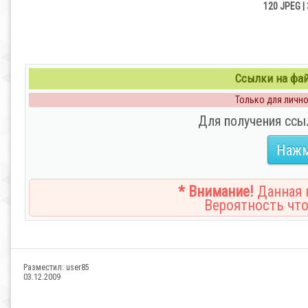
120 JPEG | 
Ссылки на файл
Только для личног
Для получения ссы
Нажм
* Внимание!
Данная н
Вероятность что
Разместил:
user85
03.12.2009