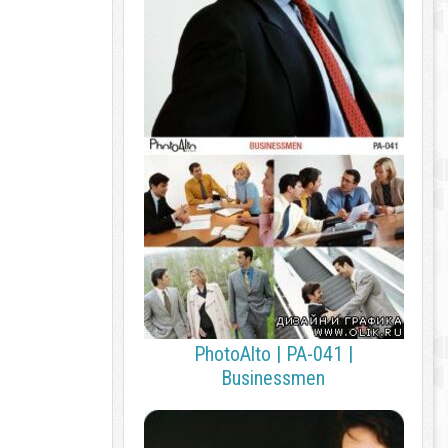
PhotoAlto | PA-041 |
Businessmen