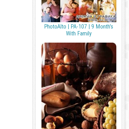
PhotoAlto | PA-107 | 9 Month's
With Family