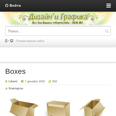
Войти
Полная версия сайта
Boxes
Liberti
7 декабря 2009
858
Клипарты