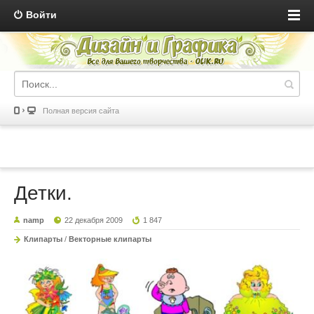
Войти
Полная версия сайта
Детки.
namp
22 декабря 2009
1 847
Клипарты
/
Векторные клипарты