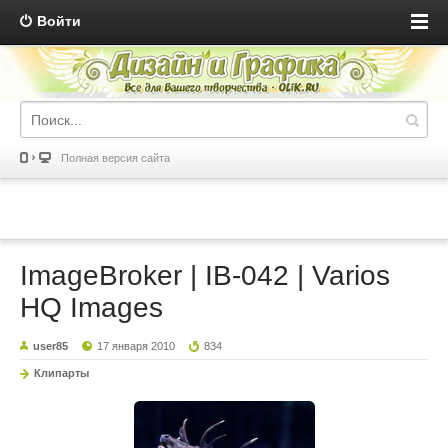
Войти
Полная версия сайта
ImageBroker | IB-042 | Varios
HQ Images
user85
17 января 2010
834
Клипарты