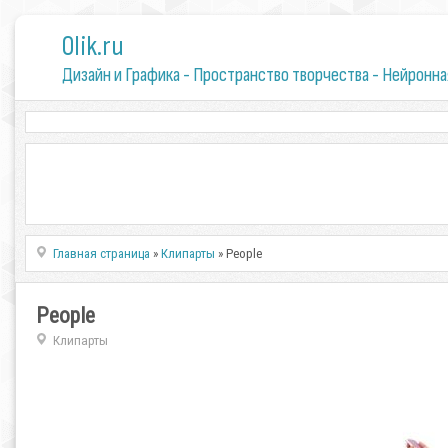
0lik.ru
Дизайн и Графика - Пространство творчества - Нейронна
Главная страница
»
Клипарты
» People
People
Клипарты