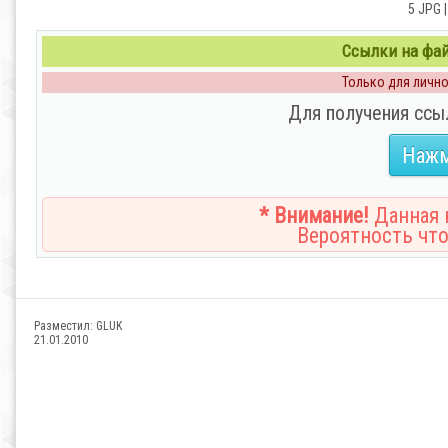
5 JPG |
Ссылки на файл
Только для личног
Для получения ссы
Нажм
* Внимание!
Данная н
Вероятность что
Разместил:
GLUK
21.01.2010