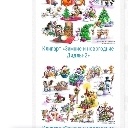
Клипарт «Зимние и новогодние
Дидлы-2»