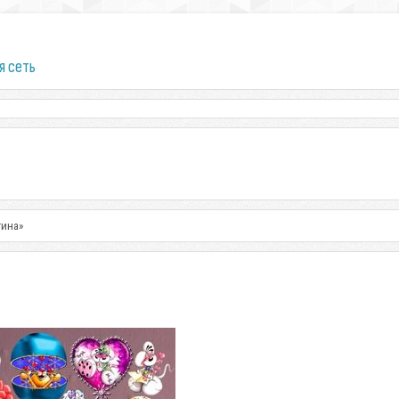
я сеть
тина»