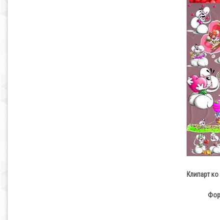
Клипарт ко
Фор