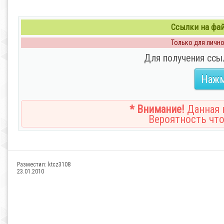
Ссылки на файл
Только для личног
Для получения ссы
Нажм
* Внимание!
Данная н
Вероятность что
Разместил:
ktcz3108
23.01.2010