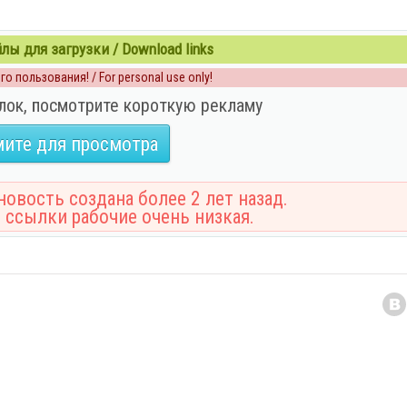
ы для загрузки / Download links
о пользования! / For personal use only!
лок, посмотрите короткую рекламу
ите для просмотра
овость создана более 2 лет назад.
 ссылки рабочие очень низкая.