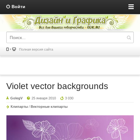
Войти
Полная версия сайта
Violet vector backgrounds
GolegV
25 января 2010
3 030
Клипарты
/
Векторные клипарты