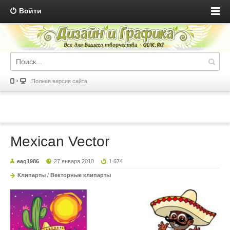
Войти
Полная версия сайта
Mexican Vector
eag1986
27 января 2010
1 674
Клипарты
/
Векторные клипарты