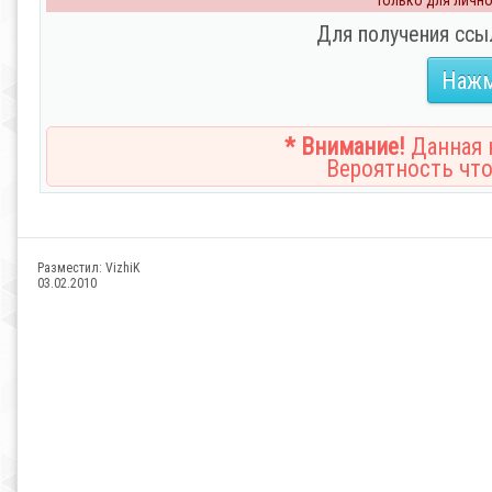
Только для личног
Для получения ссы
Нажм
* Внимание!
Данная н
Вероятность что
Разместил:
VizhiK
03.02.2010