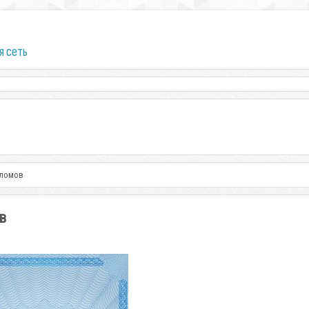
я сеть
пломов
в