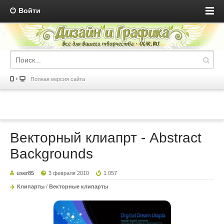
Войти
Полная версия сайта
Векторный клиапрт - Abstract
Backgrounds
user85
3 февраля 2010
1 057
Клипарты
/
Векторные клипарты