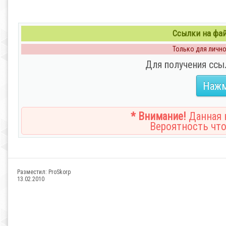
Ссылки на файл
Только для личног
Для получения ссы
Нажм
* Внимание!
Данная н
Вероятность что
Разместил:
ProSkorp
13.02.2010