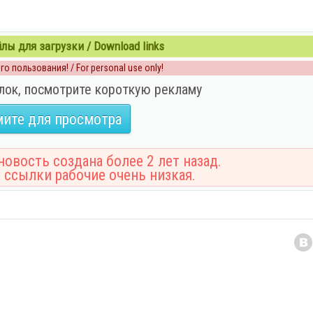
ы для загрузки / Download links
о пользования! / For personal use only!
лок, посмотрите короткую рекламу
ите для просмотра
овость создана более 2 лет назад.
 ссылки рабочие очень низкая.