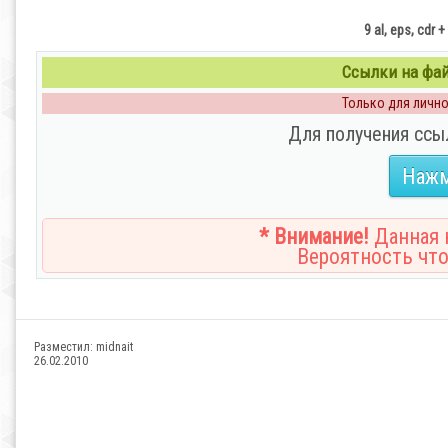
9 al, eps, cdr +
Ссылки на файл
Только для личног
Для получения ссы
Нажм
* Внимание!
Данная н
Вероятность что
Разместил:
midnait
26.02.2010