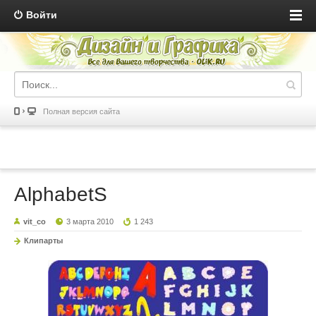
Войти
Полная версия сайта
AlphabetS
vit_co
3 марта 2010
1 243
Клипарты