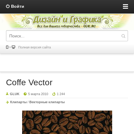
Войти
Полная версия сайта
Coffe Vector
GLUK
5 марта 2010
1 244
Клипарты
/
Векторные клипарты