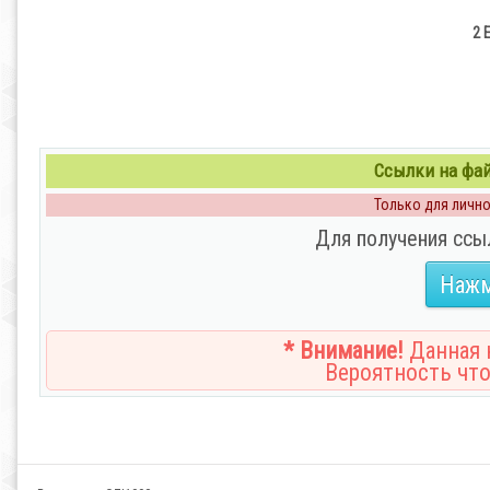
2 
Ссылки на файл
Только для личног
Для получения ссы
Нажм
* Внимание!
Данная н
Вероятность что