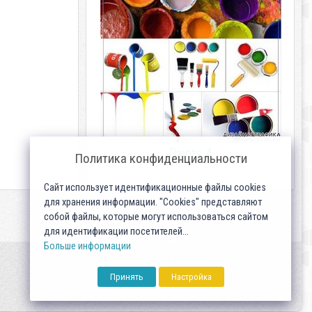
Paints 4
Политика конфиденциальности
Сайт использует идентификационные файлы cookies
для хранения информации. "Cookies" представляют
собой файлы, которые могут использоваться сайтом
для идентификации посетителей...
Больше информации
Принять
Настройка