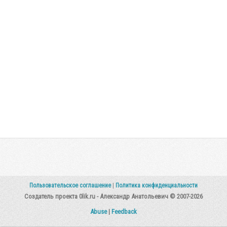
Пользовательское соглашение
|
Политика конфиденциальности
Создатель проекта 0lik.ru - Александр Анатольевич © 2007-2026
Abuse
|
Feedback