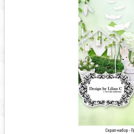
Скрап-набор - П