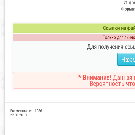
21 фон
Формат:
Ссылки на файл
Только для личног
Для получения ссы
Нажм
* Внимание!
Данная н
Вероятность что
Разместил:
eag1986
22.03.2010