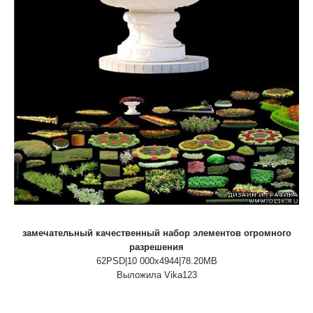
замечательный качественный набор элементов огромного
разрешения
62PSD|10 000x4944|78.20MB
Выложила Vika123