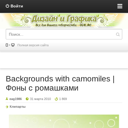
Войти
Полная версия сайта
Backgrounds with camomiles |
Фоны с ромашками
eag1986
31 марта 2010
1 869
Клипарты