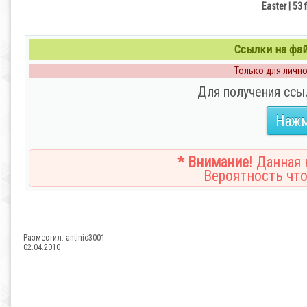
Easter | 53 
Ссылки на файл
Только для личног
Для получения ссы
Нажм
* Внимание!
Данная н
Вероятность что
Разместил:
antinio3001
02.04.2010