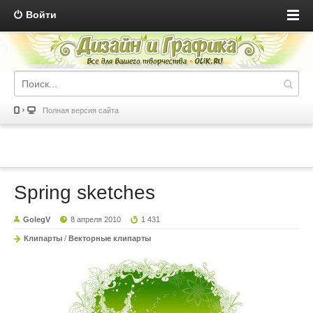
Войти
Полная версия сайта
Spring sketches
GolegV
8 апреля 2010
1 431
Клипарты
/
Векторные клипарты