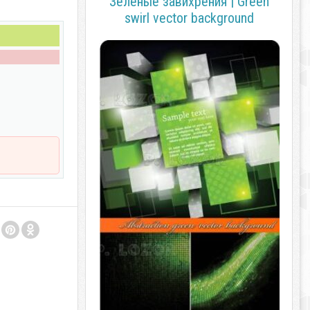
Зелёные завихрения | Green
swirl vector background