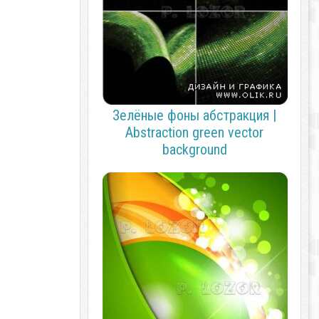
Зелёные фоны абстракция |
Abstraction green vector
background