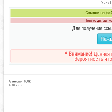
5 JPG |
Ссылки на файл
Только для личног
Для получения ссы
Нажм
* Внимание!
Данная н
Вероятность что
Разместил:
GLUK
13.04.2010