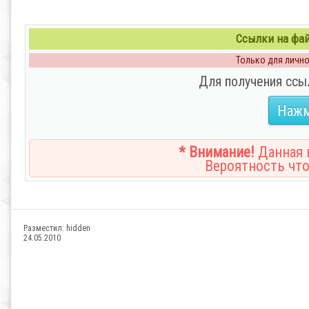
Ссылки на файл
Только для личног
Для получения ссы
Нажм
* Внимание!
Данная н
Вероятность что
Разместил:
hidden
24.05.2010