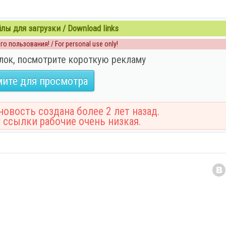
ы для загрузки / Download links
о пользования! / For personal use only!
лок, посмотрите короткую рекламу
ите для просмотра
овость создана более 2 лет назад.
 ссылки рабочие очень низкая.