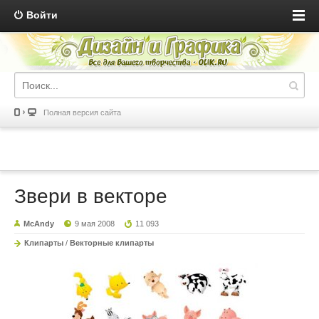
Войти
Полная версия сайта
Звери в векторе
McAndy
9 мая 2008
11 093
Клипарты
/
Векторные клипарты