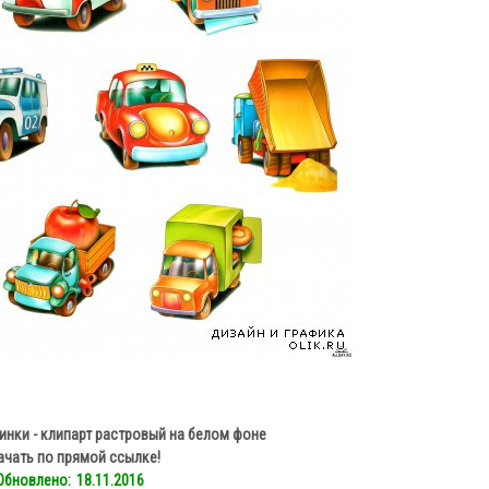
инки - клипарт растровый на белом фоне
ачать по прямой ссылке!
Обновлено: 18.11.2016