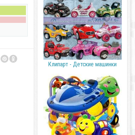
Клипарт - Детские машинки