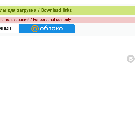
ы для загрузки / Download links
о пользования! / For personal use only!