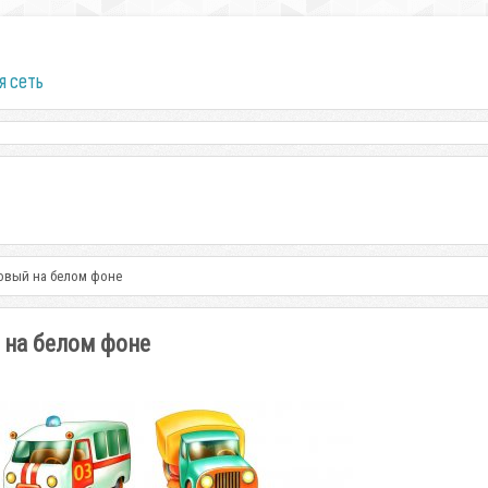
я сеть
ровый на белом фоне
 на белом фоне